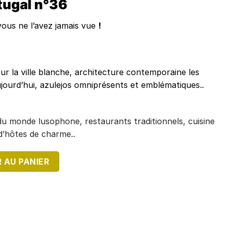
tugal
n°36
vous ne l’avez jamais vue
!
ur la ville blanche, architecture contemporaine les
’aujourd’hui, azulejos omniprésents et emblématiques..
 du monde lusophone, restaurants traditionnels, cuisine
d’hôtes de charme..
PORTUGAL N°36
 AU PANIER