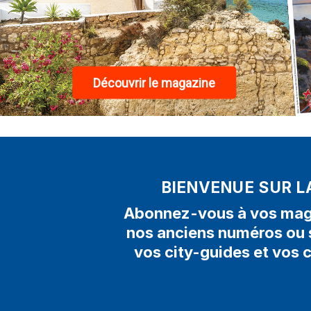
Découvrir le magazine
BIENVENUE SUR L
Abonnez-vous à vos maga
nos anciens numéros ou 
vos city-guides et vos 