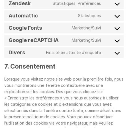
Zendesk
Statistiques, Préférences
service
Consent
woocommer
to
Automattic
Statistiques
service
Consent
zendesk
to
Google Fonts
Marketing/Suivi
service
Consent
automattic
to
Google reCAPTCHA
Marketing/Suivi
service
Consent
google-
to
Divers
Finalité en attente d’enquête
fonts
service
Consent
google-
to
7. Consentement
recaptcha
service
divers
Lorsque vous visitez notre site web pour la première fois, nous
vous montrerons une fenêtre contextuelle avec une
explication sur les cookies. Dès que vous cliquez sur
« Enregistrer les préférences » vous nous autorisez à utiliser
les catégories de cookies et d’extensions que vous avez
sélectionnés dans la fenêtre contextuelle, comme décrit dans
la présente politique de cookies. Vous pouvez désactiver
l’utilisation des cookies via votre navigateur, mais veuillez