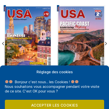
Réglage des cookies
DESTINATION USA PAPIER
DESTINATION USA PAPIER
DESTINATION USA N°12
DESTINATION USA HS N°2
Bonjour c'est nous... les Cookies !
7,95
€
8,95
€
Nous souhaitons vous accompagner pendant votre visite
AJOUTER AU PANIER
AJOUTER AU PANIER
de ce site. C'est OK pour vous ?
ACCEPTER LES COOKIES