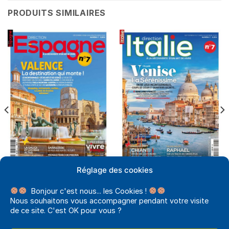
PRODUITS SIMILAIRES
Réglage des cookies
DIRECTION ESPAGNE PAPIER
DIRECTION ITALIE PAPIER
DIRECTION ESPAGNE N°7
DIRECTION ITALIE N°7
7,95
€
7,95
€
Bonjour c'est nous... les Cookies !
Nous souhaitons vous accompagner pendant votre visite
AJOUTER AU PANIER
AJOUTER AU PANIER
de ce site. C'est OK pour vous ?