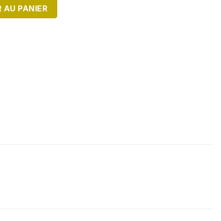
IE N°24
 AU PANIER