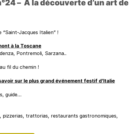
 n°24 – À
la découverte d’un art de
e “Saint-Jacques Italien” !
mont à la Toscane
Fidenza, Pontremoli, Sarzana..
au fil du chemin !
savoir sur le plus grand événement festif d’Italie
ts, guide…
, pizzerias, trattorias, restaurants gastronomiques,