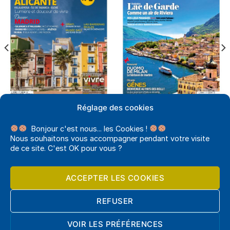
Réglage des cookies
DIRECTION ESPAGNE PAPIER
DIRECTION ITALIE PAPIER
DIRECTION ESPAGNE N°3
DIRECTION ITALIE N°9
Bonjour c'est nous... les Cookies !
7,95
€
7,95
€
Nous souhaitons vous accompagner pendant votre visite
AJOUTER AU PANIER
AJOUTER AU PANIER
de ce site. C'est OK pour vous ?
ACCEPTER LES COOKIES
REFUSER
Copyright 2026 ©
Vasco Editions - Tous droits réservés
|
VOIR LES PRÉFÉRENCES