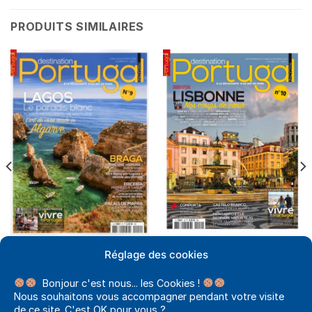
PRODUITS SIMILAIRES
DESTINATION PORTUGAL NUMÉRIQUE
DESTINATION PORTUGAL NUMÉRIQUE
Réglage des cookies
DESTINATION PORTUGAL
DESTINATION PORTUGAL N°9
N°10 – Version Numérique
– Version Numérique
5,49
€
Bonjour c'est nous... les Cookies !
5,49
€
Nous souhaitons vous accompagner pendant votre visite
AJOUTER AU PANIER
AJOUTER AU PANIER
de ce site. C'est OK pour vous ?