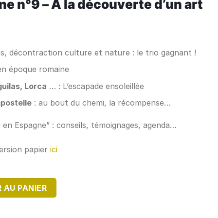
e n°9 – A la découverte d’un art
s, décontraction culture et nature : le trio gagnant !
en époque romaine
uilas, Lorca
… : L’escapade ensoleillée
postelle
: au bout du chemi, la récompense…
e en Espagne” : conseils, témoignages, agenda…
ersion papier
ici
AGNE N°9 - Version Numérique
 AU PANIER