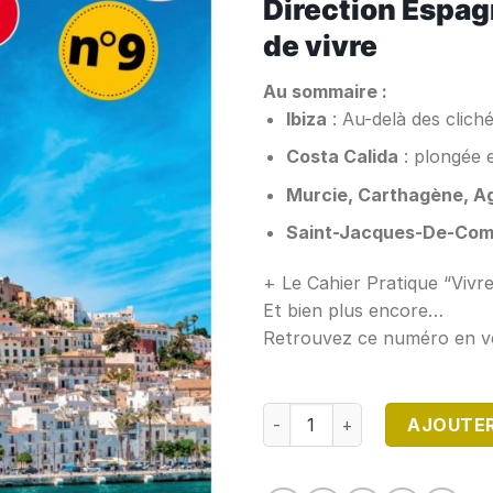
Direction Espagn
de vivre
Au sommaire :
Ibiza
: Au-delà des cliché
Costa Calida
: plongée 
Murcie, Carthagène, Ag
Saint-Jacques-De-Com
+ Le Cahier Pratique “Vivr
Et bien plus encore…
Retrouvez ce numéro en v
quantité de DIRECTION ESP
AJOUTER