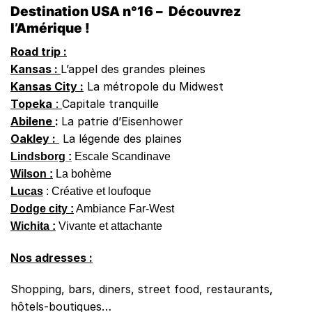
Destination USA n°16 – Découvrez
l’Amérique !
Road trip :
Kansas :
L’appel des grandes pleines
Kansas City :
La métropole du Midwest
Topeka
:
Capitale tranquille
Abilene
:
La patrie d’Eisenhower
Oakley :
La légende des plaines
Lindsborg :
Escale Scandinave
Wilson :
La bohème
Lucas
: Créative et loufoque
Dodge city :
Ambiance Far-West
Wichita :
Vivante et attachante
Nos adresses :
Shopping, bars, diners, street food, restaurants,
hôtels-boutiques…